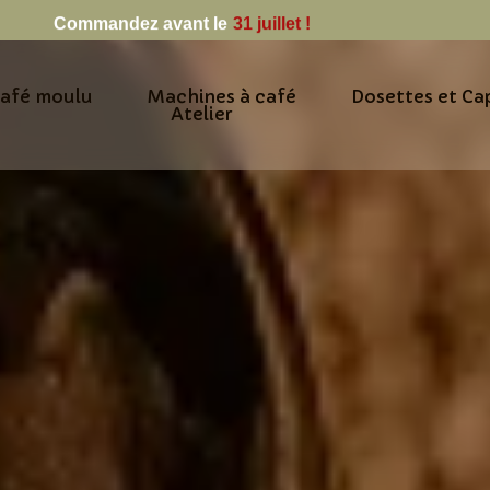
Commandez avant le
31 juillet !
afé moulu
Machines à café
Dosettes et Ca
Atelier