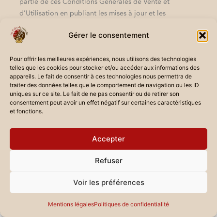
partie de ces Conditions Générales de Vente et
d’Utilisation en publiant les mises à jour et les
changements sur notre site. Il vous incombe de visiter
Gérer le consentement
notre site régulièrement pour vérifier si des
changements ont été apportés. Votre utilisation
continue de ou votre accès à notre site après la
Pour offrir les meilleures expériences, nous utilisons des technologies
telles que les cookies pour stocker et/ou accéder aux informations des
publication de toute modification apportée à ces
appareils. Le fait de consentir à ces technologies nous permettra de
Conditions Générales de Vente et d’Utilisation
traiter des données telles que le comportement de navigation ou les ID
constitue une acceptation de ces modifications.
uniques sur ce site. Le fait de ne pas consentir ou de retirer son
consentement peut avoir un effet négatif sur certaines caractéristiques
et fonctions.
ARTICLE 20 –
COORDONNÉES
Accepter
Les questions concernant les Conditions Générales de
Refuser
Vente et d’Utilisation devraient nous être envoyées à
contact@lescafesdemelodie.com
Voir les préférences
Mentions légales
Politiques de confidentialité